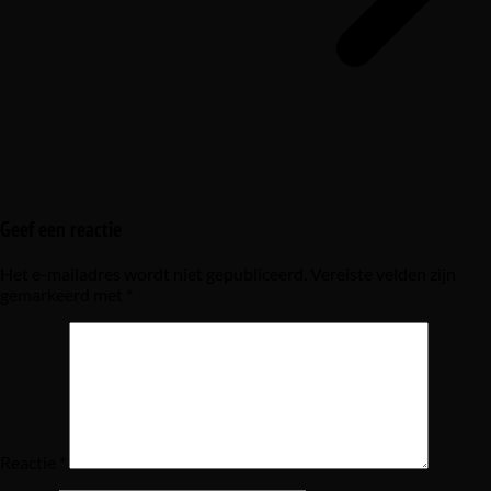
Geef een reactie
Het e-mailadres wordt niet gepubliceerd.
Vereiste velden zijn
gemarkeerd met
*
Reactie
*