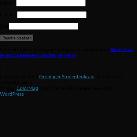
Naam
*
E-mail
*
Site
Deze site gebruikt Akismet om spam te verminderen.
Bekijk hoe
je reactie gegevens worden verwerkt
.
Copyright © 2026
Groninger Studentenkrant
. Alle rechten
voorbehouden.
Thema:
ColorMag
door ThemeGrill. Aangedreven door
WordPress
.